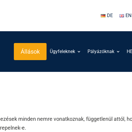
DE
EN
Állások
Ügyfeleknek
Pályázóknak
H
ezések minden nemre vonatkoznak, függetlenül attól, h
erepelnek-e.