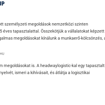
UP
t személyzeti megoldások nemzetközi szinten
5 éves tapasztalattal. Összekötjük a vállalatokat képzett
galmas megoldásokat kínálunk a munkaerő-kölcsönzés, a
 HU
 megoldásokat is. A headwaylogistic-kal egy tapasztalt
yelvét, ismeri a kihívásait, és átlátja a logisztikai