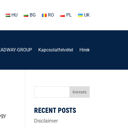
HU
BG
RO
PL
UK
EADWAY-GROUP
Kapcsolatfelvétel
Hírek
Keresés
RECENT POSTS
ogy
Disclaimer