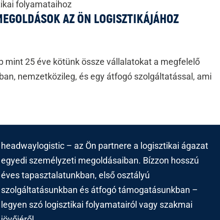
tikai folyamataihoz
MEGOLDÁSOK AZ ÖN LOGISZTIKÁJÁHOZ
 mint 25 éve kötünk össze vállalatokat a megfelelő
, nemzetközileg, és egy átfogó szolgáltatással, ami
headwaylogistic – az Ön partnere a logisztikai ágazat
egyedi személyzeti megoldásaiban. Bízzon hosszú
éves tapasztalatunkban, első osztályú
szolgáltatásunkban és átfogó támogatásunkban –
legyen szó logisztikai folyamatairól vagy szakmai
jövőjéről.