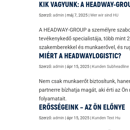
KIK VAGYUNK: A HEADWAY-GRO
Szerző:
admin
|
máj 7, 2025
|
Wer wir sind HU
A HEADWAY-GROUP a személyre szabot
tevékenykedő specialistája, több mint 2
szakemberekkel és munkaerővel, és ru
MIÉRT A HEADWAYLOGISTIC?
Szerző:
admin
|
ápr 15, 2025
|
Kunden Subheadline
Nem csak munkaerőt biztosítunk, hanem
partnerre bízhatja magát, aki érti az Ön n
folyamatait.
ERŐSSÉGEINK – AZ ÖN ELŐNYE
Szerző:
admin
|
ápr 15, 2025
|
Kunden Text Hu