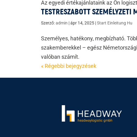
Az egyedi értékajánlataink az Ön logisz
TESTRESZABOTT SZEMÉLYZETI 
Szerző:
admin
|
ápr 14, 2025
|
Start Einleitung Hu
Személyes, hatékony, megbízható. Több
szakemberekkel – egész Németországban
valóban számít.
« Régebbi bejegyzések