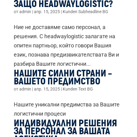
ЗАЩО HEADWAYLOGISTIC?
от
admin
|
апр. 15, 2025
|
Kunden Subheadline BG
Ние не доставяме само персонал, а
решения. С headwaylogistic залагате на
опитен партньор, който говори Вашия
език, познава предизвикателствата Ви и
разбира Вашите логистични...
НАШИТЕ СИЛНИ СТРАНИ –
ВАШЕТО ПРЕДИМСТВО
от
admin
|
апр. 15, 2025
|
Kunden Text BG
Нашите уникални предимства за Вашите
логистични процеси
ИНДИВИДУАЛНИ РЕШЕНИЯ
ЗА ПЕРСОНАЛ ЗА ВАШАТА