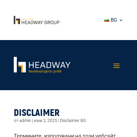
BG
DISCLAIMER
от
admin
|
юни 2, 2025
|
Disclaimer BG
Термините, използвани на този уебсайт,