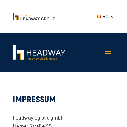
RO
IMPRESSUM
headwaylogistic gmbh
Herner Straße 35