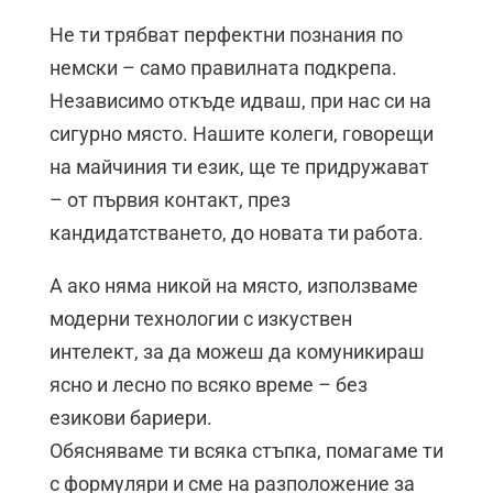
Не ти трябват перфектни познания по
немски – само правилната подкрепа.
Независимо откъде идваш, при нас си на
сигурно място. Нашите колеги, говорещи
на майчиния ти език, ще те придружават
– от първия контакт, през
кандидатстването, до новата ти работа.
А ако няма никой на място, използваме
модерни технологии с изкуствен
интелект, за да можеш да комуникираш
ясно и лесно по всяко време – без
езикови бариери.
Обясняваме ти всяка стъпка, помагаме ти
с формуляри и сме на разположение за