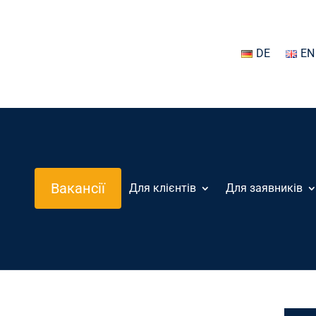
DE
EN
Вакансії
Для клієнтів
Для заявників