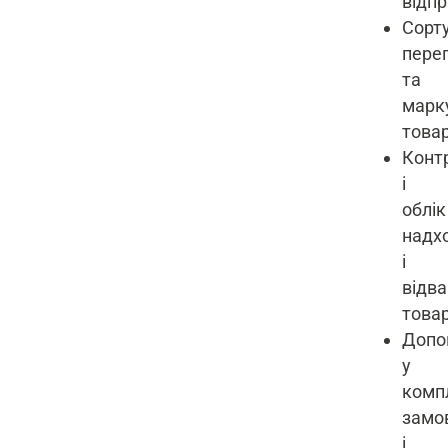
відп
Сорт
пере
та
марк
товар
Конт
і
облік
надх
і
відв
товар
Допо
у
комп
замо
і