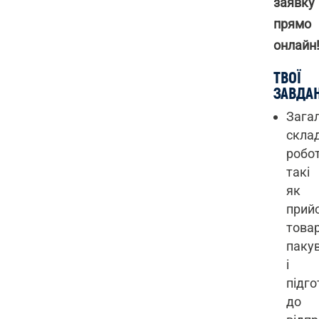
заявку
прямо
онлайн
ТВОЇ
ЗАВДАН
Загал
склад
робот
такі
як
прий
товар
паку
і
підго
до