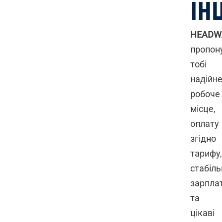
ІН
HEADW
пропон
тобі
надійн
робоче
місце,
оплату
згідно
тарифу,
стабіль
зарпла
та
цікаві