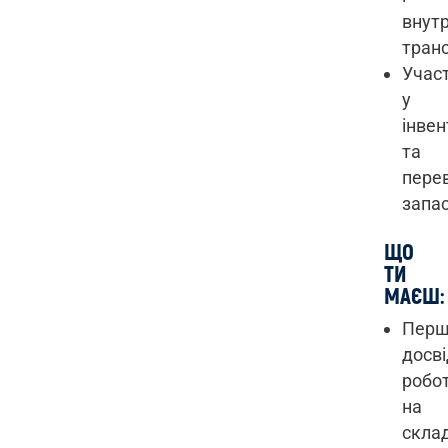
внут
транс
Учас
у
інвен
та
перев
запас
ЩО
ТИ
МАЄШ:
Перш
досві
робо
на
склад