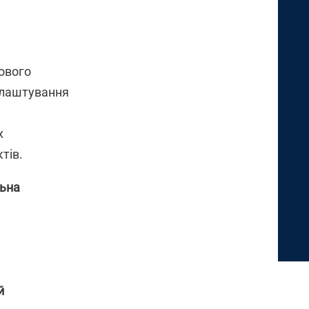
ового
лаштування
х
тів.
ьна
й