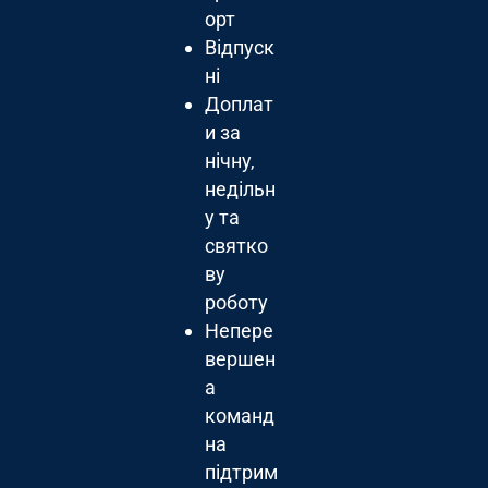
орт
Відпуск
ні
Доплат
и за
нічну,
недільн
у та
святко
ву
роботу
Непере
вершен
а
команд
на
підтрим