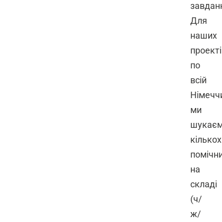
завдан
Для
наших
проекті
по
всій
Німечч
ми
шукає
кількох
помічни
на
складі
(ч/
ж/