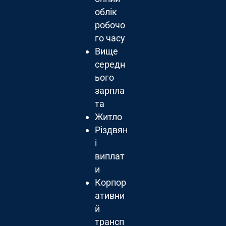
облік
робочо
го часу
Вище
середн
ього
зарпла
та
Житло
Різдвян
і
виплат
и
Корпор
ативни
й
трансп