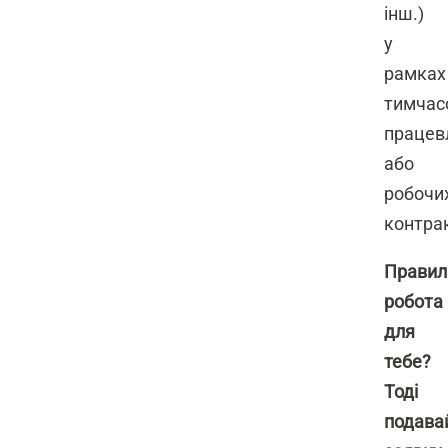
інш.)
у
рамках
тимчас
працев
або
робочи
контрак
Правил
робота
для
тебе?
Тоді
подава