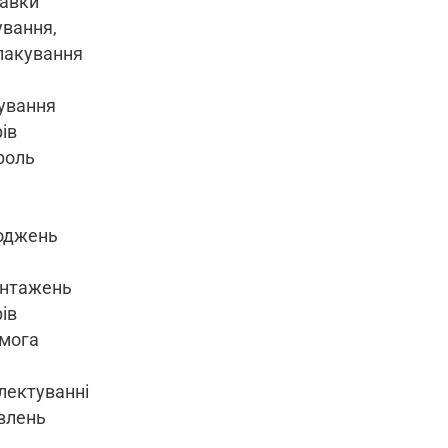
равки
ування,
пакування
ування
ів
роль
оджень
антажень
ів
мога
лектуванні
влень