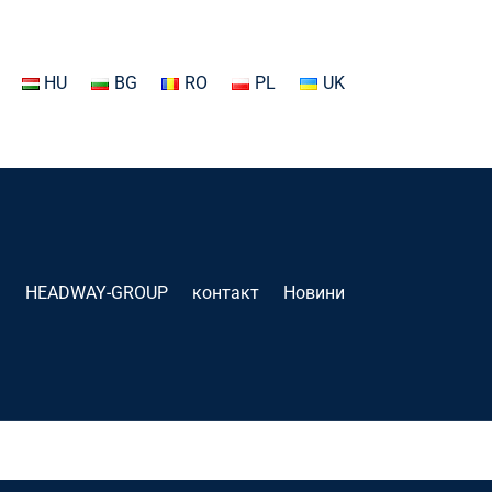
HU
BG
RO
PL
UK
HEADWAY-GROUP
контакт
Новини